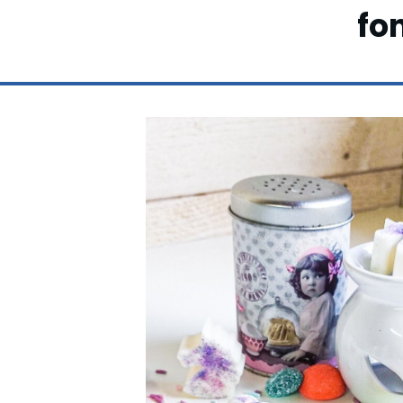
Votre slogan
fo