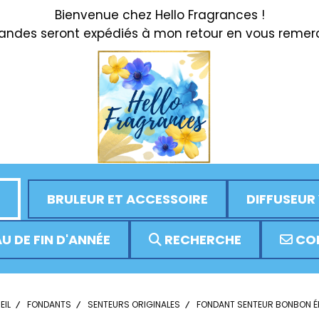
Bienvenue chez Hello Fragrances !
des seront expédiés à mon retour en vous remerci
BRULEUR ET ACCESSOIRE
DIFFUSEUR
U DE FIN D'ANNÉE
RECHERCHE
CO
EIL
FONDANTS
SENTEURS ORIGINALES
FONDANT SENTEUR BONBON É