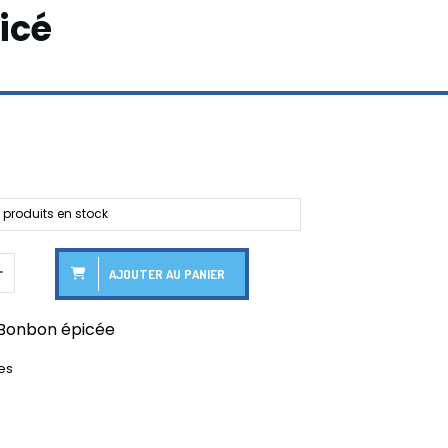
icé
produits en stock
AJOUTER AU PANIER
 Bonbon épicée
es