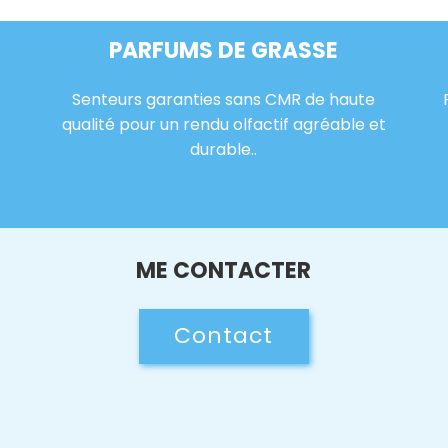
PARFUMS DE GRASSE
.
Senteurs garanties sans CMR de haute
qualité pour un rendu olfactif agréable et
durable..
ME CONTACTER
Contact