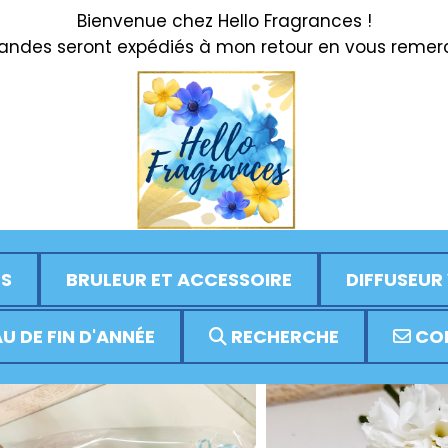
Bienvenue chez Hello Fragrances !
des seront expédiés à mon retour en vous remerci
S
BRULEUR ET ACCESSOIRE
DIFFUSEUR
U DE FIN D'ANNÉE
RECHERCHE
CO